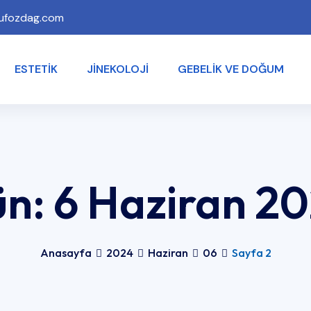
ufozdag.com
ESTETIK
JINEKOLOJI
GEBELIK VE DOĞUM
ün:
6 Haziran 2
Anasayfa
2024
Haziran
06
Sayfa 2