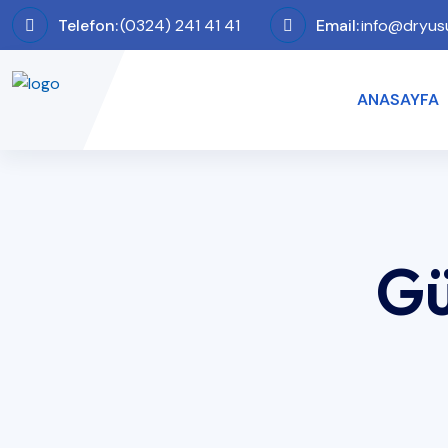
Telefon:
(0324) 241 41 41
Email:
info@dryus
ANASAYFA
G