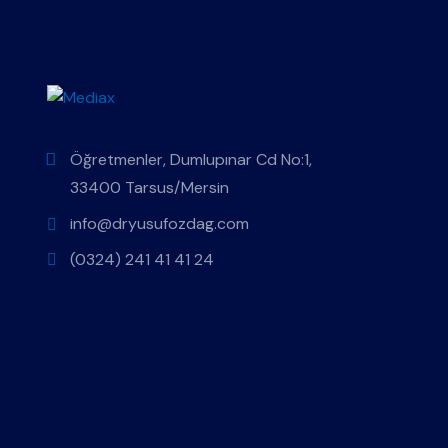
Öğretmenler, Dumlupınar Cd No:1,
33400 Tarsus/Mersin
info@dryusufozdag.com
(0324) 241 41 41 24