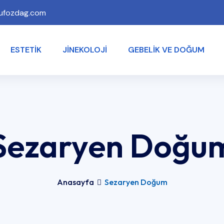
ufozdag.com
ESTETIK
JINEKOLOJI
GEBELIK VE DOĞUM
Sezaryen Doğu
Anasayfa
Sezaryen Doğum