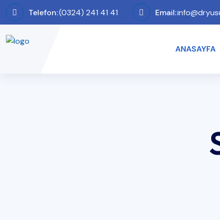
Telefon:
(0324) 241 41 41
Email:
info@dryus
ANASAYFA