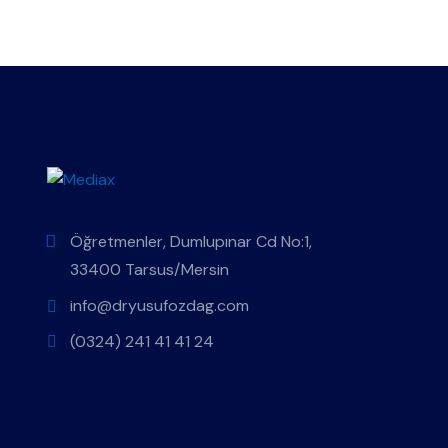
Öğretmenler, Dumlupınar Cd No:1,
33400 Tarsus/Mersin
info@dryusufozdag.com
(0324) 241 41 41 24