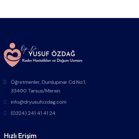
Öğretmenler, Dumlupınar Cd No:1,
33400 Tarsus/Mersin
info@dryusufozdag.com
(0324) 241 41 41 24
Hızlı Erişim