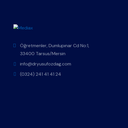
Öğretmenler, Dumlupınar Cd No:1,
33400 Tarsus/Mersin
info@dryusufozdag.com
(0324) 241 41 41 24