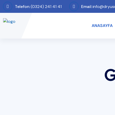
Telefon:
(0324) 241 41 41
Email:
info@dryus
ANASAYFA
G