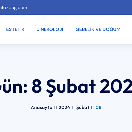
ufozdag.com
ESTETIK
JINEKOLOJI
GEBELIK VE DOĞUM
ün:
8 Şubat 20
Anasayfa
2024
Şubat
08