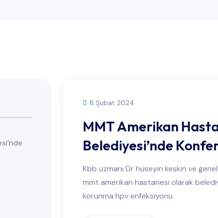
8 Şubat 2024
MMT Amerikan Hastan
Belediyesi’nde Konfe
esi’nde
Kbb uzmanı Dr hüseyin keskin ve genel 
mmt amerikan hastanesi olarak beled
korunma hpv enfeksiyonu