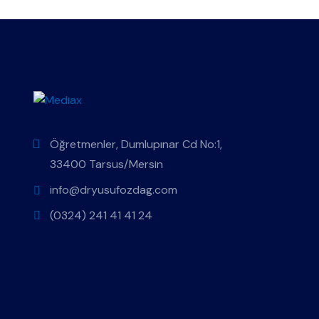
Öğretmenler, Dumlupınar Cd No:1,
33400 Tarsus/Mersin
info@dryusufozdag.com
(0324) 241 41 41 24