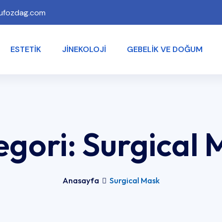
ufozdag.com
ESTETIK
JINEKOLOJI
GEBELIK VE DOĞUM
egori:
Surgical 
Anasayfa
Surgical Mask