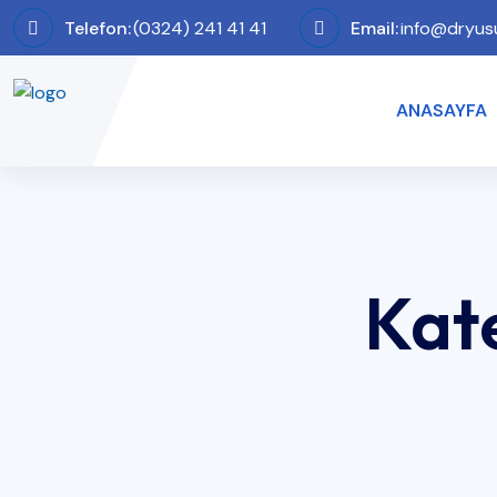
Telefon:
(0324) 241 41 41
Email:
info@dryus
ANASAYFA
Kat