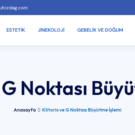
ufozdag.com
ESTETIK
JINEKOLOJI
GEBELIK VE DOĞUM
e G Noktası Büy
Anasayfa
Klitoris ve G Noktası Büyütme İşlemi