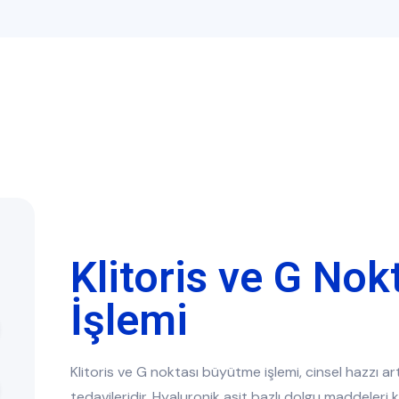
Klitoris ve G No
İşlemi
Klitoris ve G noktası büyütme işlemi, cinsel hazzı a
tedavileridir. Hyaluronik asit bazlı dolgu maddeleri 