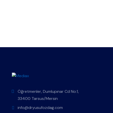
Öğretmenler, Dumlupınar Cd No:1,
33400 Tarsus/Mersin
info@dryusufozdag.com