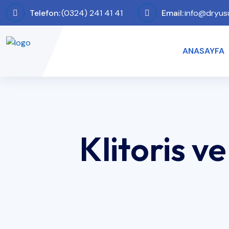
Telefon:
(0324) 241 41 41
Email:
info@dryus
ANASAYFA
Klitoris v